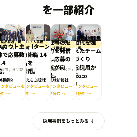
を一部紹介
仕事の魅
世代を超
食品製造 / 現
IT / 人事担
メディア /
IT / 採用担
スカウト主
U・Iターン
場チーム
当
採用担当
当
力を発信
えたチーム
体で応募数
技術職 14
し応募の
づくり
.4
名を
質が向
を採用か
覇市 / 食品製
那覇市 /
那覇市 / メディ
宜野湾市 /
倍。
採用。
上。
ら。
OKICO
造
IT
ア
IT
沖縄製粉
いえらぶ琉球
琉球新報社
M
インタビューを
インタビューを
インタビュー
インタビュー
読む →
読む →
を読む →
を読む →
採用事例をもっとみる ↓