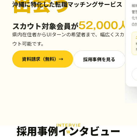
出会う
沖縄に特化した転職マッチングサービス
52,000人
スカウト対象会員が
県内在住者からUIターンの希望者まで、幅広くスカ
ウト可能です。
資料請求（無料）→
採用事例を見る
INTERVIE
採用事例インタビュー
W