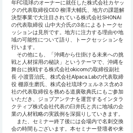
年FC琉球のオーナーに就任した株式会社カヤッ
クの代表取締役CEO 柳澤大輔氏、地方の課題解
決型事業で大注目されている株式会社SHONAI
の代表取締役 山中大介氏の3名によるトークセ
ッションは見所です。地方に注力する理由や地
域の可能性について語り、トークセッションを
行います。
その他にも、「沖縄から仕掛ける未来への挑
戦と人材採用の秘訣」というテーマで、沖縄を
舞台に挑戦する株式会社okicomの取締役副社
長 小渡晋治氏、株式会社Alpaca.Labの代表取締
役 棚原生磨氏、株式会社琉球ウェルネス含め3
社の代表取締役を務める道廣敬典氏にもご参加
いただき、ジョブアンテナを運営するインタラ
クティブ株式会社代表の臼井氏と共に地域の企
業の人材戦略の実践例を深掘りしていきます。
また、セミナー終了後には会場内で名刺交換
会の時間もございます。本セミナー登壇者や来