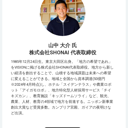
山中 大介 氏
株式会社SHONAI 代表取締役
1985年12月24日生。東京大田区出身。「地方の希望であれ」
をVISIONに掲げる株式会社SHONAI代表取締役。地方から新し
い経済を創出することで、山積する地域課題は未来への希望
に変えることができる。地域と全国から資本調達(50億円
※2024年4月時点)し、ホテル「スイデンテラス」や農業ロボ
ット「アイガモロボ」、地方特化型人材採用サービス「チイ
キズカン」、教育施設「キッズドームソライ」など、観光、
農業、人材、教育の4領域で地方を前進する。ニッポン新事業
創出大賞など受賞多数。カンブリア宮殿、ガイアの夜明けな
ど出演。