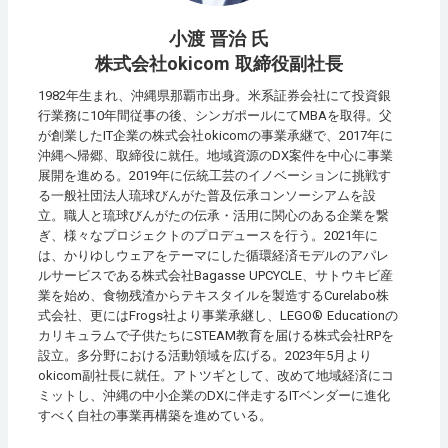
小渡 晋治 氏
株式会社okicom 取締役副社長
1982年生まれ、沖縄県那覇市出身。米系証券会社にて投資銀
行業務に10年間従事の後、シンガポールにてMBAを取得。父
が創業したIT企業の株式会社okicomの事業承継で、2017年に
沖縄へ帰郷、取締役に就任。地域資源のDX案件を中心に事業
展開を進める。2019年に伝統工芸のイノベーションに挑戦す
る一般社団法人琉球びんがた普及伝承コンソーシアムを設
立。職人と琉球びんがたの伝承・活用に関心のある企業を繋
ぎ、様々なプロジェクトのプロデュースを行う。2021年に
は、かりゆしウェアをテーマにした循環経済モデルのアパレ
ルサービスである株式会社Bagasse UPCYCLE、サトウキビ産
業を始め、食物残渣からテキスタイルを製造するCurelabo株
式会社、更にはFrogs社より事業承継し、LEGO® Educationの
カリキュラムで子供たちにSTEAM教育を届ける株式会社RPを
設立。多分野における活動領域を広げる。2023年5月より
okicom副社長に就任。アトツギとして、改めて地域経済にコ
ミットし、沖縄の中小企業のDXに伴走するITベンダーに進化
すべく自社の事業再構築を進めている。