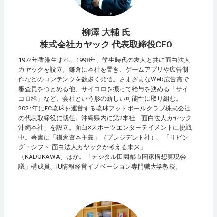
柳澤 大輔 氏
株式会社カヤック 代表取締役CEO
1974年香港生まれ。1998年、学生時代の友人と共に面白法人
カヤックを設立。鎌倉に本社を置き、ゲームアプリや広告制
作などのコンテンツを数多く発信。さまざまなWeb広告賞で
審査員をつとめる他、サイコロを振って給与を決める「サイ
コロ給」など、会社という形の新しい可能性に取り組む。
2024年にFC琉球を運営する琉球フットボールクラブ株式会社
の代表取締役に就任。沖縄県内に第2本社「面白法人カヤック
沖縄本社」を設立。面白×スポーツエンターテイメントに挑戦
中。著書に「鎌倉資本主義」（プレジデント社）、「リビン
グ・シフト 面白法人カヤックが考える未来」
（KADOKAWA）ほか。「デジタル田園都市国家構想実現会
議」構成員、iU情報経営イノベーション専門職大学教授。