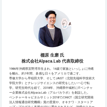
棚原 生磨 氏
株式会社Alpaca.Lab 代表取締役
1986年沖縄県宜野湾市生まれ。14歳で家族といっしょに沖縄
を離れ、約1年間、多感な日々をアメリカで過ごす。
専修大学から早稲田大学、そしてJAIST（北陸先端科学技術大
学院大学）とナレッジサイエンスの研究をしたい一心で転
学。研究生時代を経て、2018年、沖縄県中城村にITベンチャ
ー企業株式会社Alpaca.Lab（アルパカラボ）を創設した。
ベンチャーキャピタルサミット2018でのNICT（国立研究開発
法人情報通信研究機構）賞の受賞や、オキナワ・スタートア
ップ・プログラム支援の1社に選出されるなど、沖縄のスター