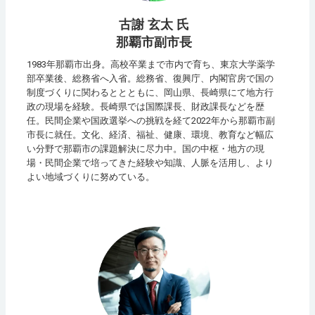
古謝 玄太 氏
那覇市副市長
1983年那覇市出身。高校卒業まで市内で育ち、東京大学薬学
部卒業後、総務省へ入省。総務省、復興庁、内閣官房で国の
制度づくりに関わるととともに、岡山県、長崎県にて地方行
政の現場を経験。長崎県では国際課長、財政課長などを歴
任。民間企業や国政選挙への挑戦を経て2022年から那覇市副
市長に就任。文化、経済、福祉、健康、環境、教育など幅広
い分野で那覇市の課題解決に尽力中。国の中枢・地方の現
場・民間企業で培ってきた経験や知識、人脈を活用し、より
よい地域づくりに努めている。