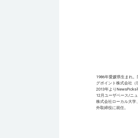
1986年愛媛県生ま
グポイント株式会社（現
2013年よりNewsP
12月ユーザベース/ニ
株式会社ローカル大学、
外取締役に就任。