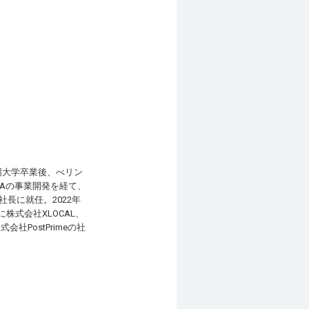
同大学卒業後、べリン
DAの事業開発を経て、
社長に就任。2022年
株式会社XLOCAL、
PostPrimeの社