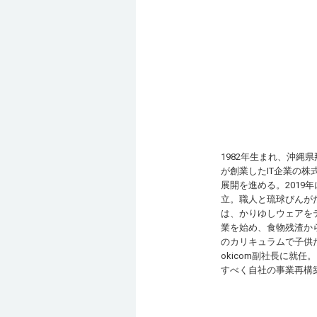
1982年生まれ、沖縄
が創業したIT企業の株
展開を進める。201
立。職人と琉球びんが
は、かりゆしウェアをテ
業を始め、食物残渣からテキ
のカリキュラムで子供た
okicom副社長に就
すべく自社の事業再構