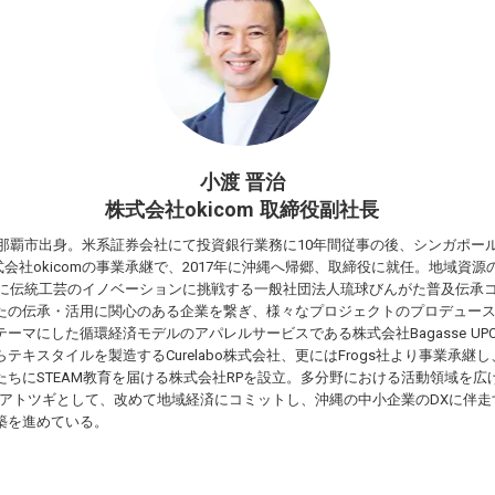
小渡 晋治
株式会社okicom 取締役副社長
県那覇市出身。米系証券会社にて投資銀行業務に10年間従事の後、シンガポー
式会社okicomの事業承継で、2017年に沖縄へ帰郷、取締役に就任。地域資源
9年に伝統工芸のイノベーションに挑戦する一般社団法人琉球びんがた普及伝承
たの伝承・活用に関心のある企業を繋ぎ、様々なプロジェクトのプロデュースを
ーマにした循環経済モデルのアパレルサービスである株式会社Bagasse UPC
スタイルを製造するCurelabo株式会社、更にはFrogs社より事業承継し、LEGO
ちにSTEAM教育を届ける株式会社RPを設立。多分野における活動領域を広げる
任。アトツギとして、改めて地域経済にコミットし、沖縄の中小企業のDXに伴走
築を進めている。