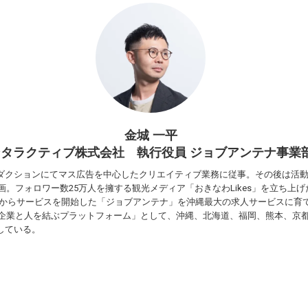
金城 一平
タラクティブ株式会社 執行役員 ジョブアンテナ事業
ダクションにてマス広告を中心したクリエイティブ業務に従事。その後は活
参画。フォロワー数25万⼈を擁する観光メディア「おきなわLikes」を⽴ち上げ
16年からサービスを開始した「ジョブアンテナ」を沖縄最大の求⼈サービスに育
⽅の企業と⼈を結ぶプラットフォーム」として、沖縄、北海道、福岡、熊本、京
している。