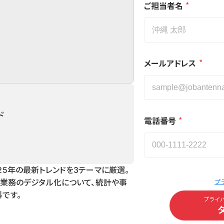
*
ご担当者名
*
メールアドレス
ド
*
電話番号
25年の最新トレンドを3テーマに厳選。
プ
R業務のデジタル化について、統計や事
です。
プライ