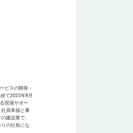
サービスの開発・
て2025年8月
せる現場サポー
。社員幸福と事
方の建設業で、
ぷりの社長にな