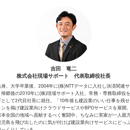
吉田 竜二
株式会社現場サポート 代表取締役社長
身。大学卒業後、2004年に(株)NTTデータに入社し決済関連
帰郷後の2010年に(株)現場サポート入社。常務・専務取締役を経
ギとして2代目社長に就任。「10年後も建設業のいい仕事を残
ョンを掲げ建設業向けクラウドサービスやBPOサービスを展開
日本全国の地域へ貢献するべく奮闘中。ちなみに実家が一人親
鹿児島を飛び出したのに気が付けば建設業向けサービスにどっ
びっくりしている。