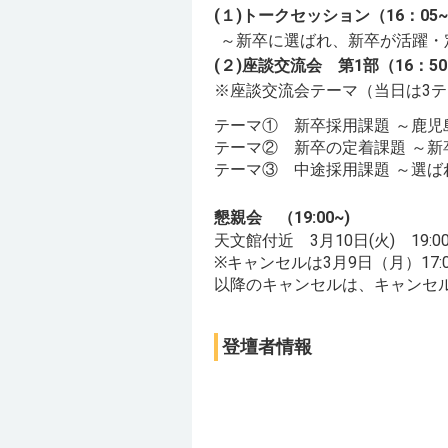
(１)トークセッション（16：05~
～新卒に選ばれ、新卒が活躍・
(２)座談交流会 第1部（16：50~
※座談交流会テーマ（当日は3テ
テーマ① 新卒採用課題 ～鹿児
テーマ② 新卒の定着課題 ～新
テーマ③ 中途採用課題 ～選
懇親会 （19:00~)
天文館付近 3月10日(火) 19:0
※キャンセルは3月9日（月）17
以降のキャンセルは、キャンセ
登壇者情報