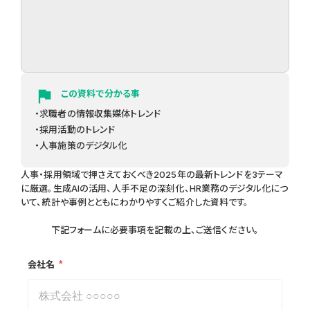
flag
この資料で分かる事
・求職者の情報収集媒体トレンド
・採用活動のトレンド
・人事施策のデジタル化
人事・採用領域で押さえておくべき2025年の最新トレンドを3テーマ
に厳選。生成AIの活用、人手不足の深刻化、HR業務のデジタル化につ
いて、統計や事例とともにわかりやすくご紹介した資料です。
下記フォームに必要事項を記載の上、ご送信ください。
*
会社名