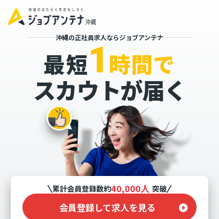
沖縄の正社員求人ならジョブアンテナ
1
最短
時間で
スカウトが届く
40,000人
累計会員登録数約
突破
会員登録して求人を見る