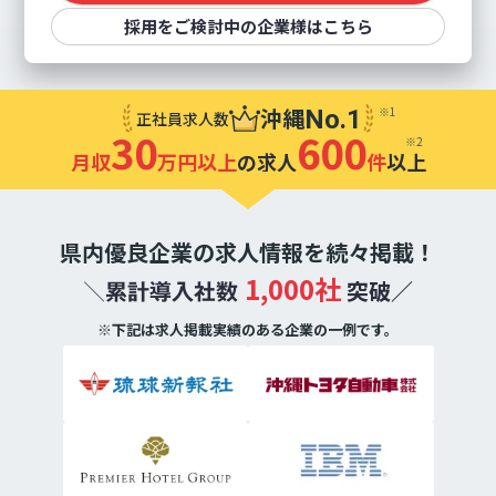
採用をご検討中の企業様はこちら
沖縄
※1
No.1
正社員求人数
30
600
※2
月収
万円以上
の求人
件
以上
県内優良企業の求人情報を続々掲載！
＼累計導入社数
1,000社
突破／
※下記は求人掲載実績のある企業の一例です。