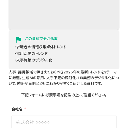
flag
この資料で分かる事
・求職者の情報収集媒体トレンド
・採用活動のトレンド
・人事施策のデジタル化
人事・採用領域で押さえておくべき2025年の最新トレンドを3テーマ
に厳選。生成AIの活用、人手不足の深刻化、HR業務のデジタル化につ
いて、統計や事例とともにわかりやすくご紹介した資料です。
下記フォームに必要事項を記載の上、ご送信ください。
*
会社名