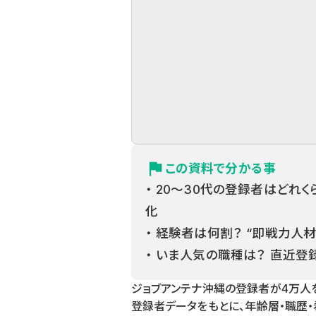
flag
この資料で分かる事
・ 20〜30代の登録者はどれ
化
・ 経験者は何割？ “即戦力人
・ いま人気の職種は？ 直近
ジョブアンテナ沖縄の登録者が4万人を
登録者データをもとに、年齢層・職歴