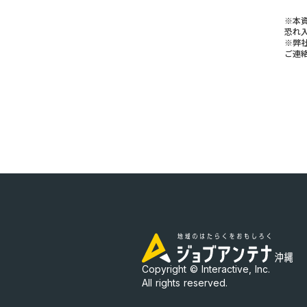
※本
恐れ
※弊
ご連
Copyright © Interactive, Inc.
All rights reserved.