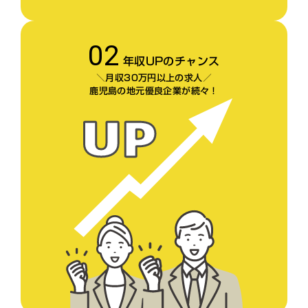
02
年収UPのチャンス
＼月収30万円以上の求人／
鹿児島の地元優良企業が続々！