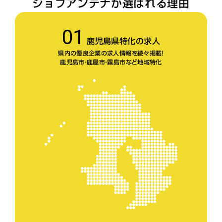
ジョブアンテナが選ばれる理由
01
鹿児島県特化の求人
県内の優良企業の求人情報を続々掲載！
鹿児島市・鹿屋市・霧島市など地域特化