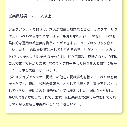
ー
従業員規模 ：100人以上
ジョブアンテナの良さは、求人が掲載し放題なことと、カスタマーサク
セスのレベルの高さだと思います。毎月1回のフォローの際に、いつも
具体的な運用の改善案を貰うことができます。ページのクリック数や
「いいかも!」の数を明確に出してもらえるので、私がオファー(スカウ
ト)をよく送った月と送らなかった月がどう応募数に反映されたかが目に
見えて数字で分かります。なのでアプローチした分きちんと数字に繋が
っている事を実感できています。
あとはジョブアンテナに掲載中の他社の掲載事例を教えてくれたのも良
かったです。特に「説明会情報を求人として掲載する」事をアドバイス
してもらい、説明会の参加予約がとても増えました。週に2回開催し、
多い時で8名参加してくれています。毎回未経験の20代が参加してくれ
るので今後育成し甲斐がある年代で嬉しいです。