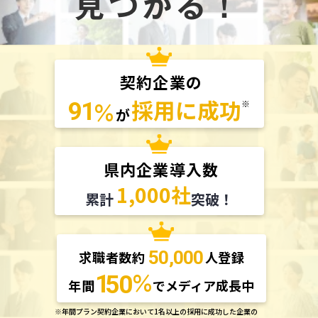
見つかる！
契約企業の
採用に成功
％
91
※
が
県内企業導入数
1,000社
累計
突破！
50,000
求職者数約
人登録
％
1
50
年間
でメディア成長中
※年間プラン契約企業において1名以上の採用に成功した企業の