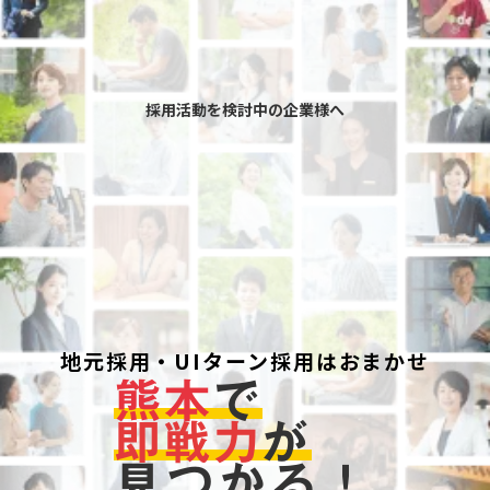
採用活動を検討中の企業様へ
地元採用・UIターン採用はおまかせ
熊本
で
即戦力
が
見つかる！