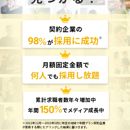
契約企業の
採用に成功
％
98
※
が
月額固定金額で
採用し放題
何人
でも
累計求職者数年々増加中
％
1
50
年間
でメディア成長中
※2022年12月～2023年5月に特定の地域で年間プラン契約企業
が更新する際にヒアリングした結果に基づきます。