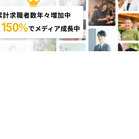
累計求職者数年々増加中
％
1
50
間
でメディア成長中
いたします
せ