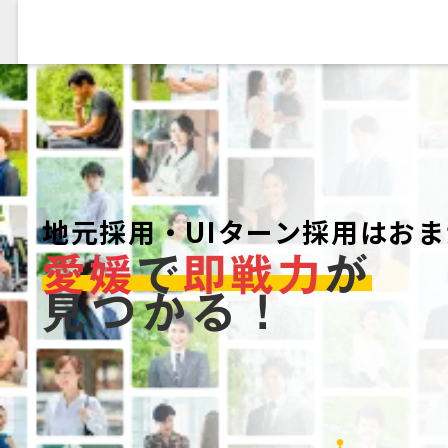
地元採用・UIターン採用はお
愛媛
で
即戦力
が
見つかる！