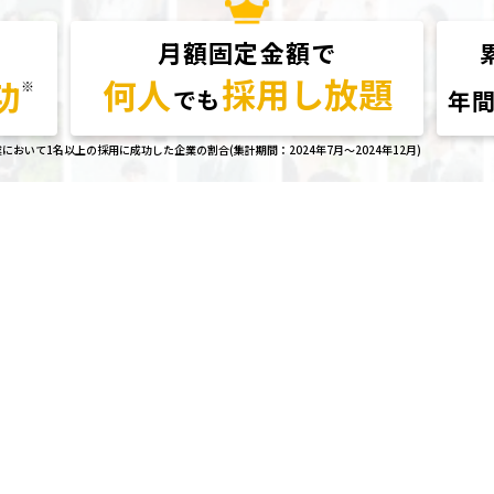
月額固定金額で
採用し放題
何人
功
※
でも
年
いて1名以上の採用に成功した企業の割合(集計期間：2024年7月～2024年12月)
用実績を持つ私たちが貴社をサポート
050-3528-0564
ジョブアンテナお客様担当（平日
時～
時）
10
19
料ダウンロード
お問い合わ