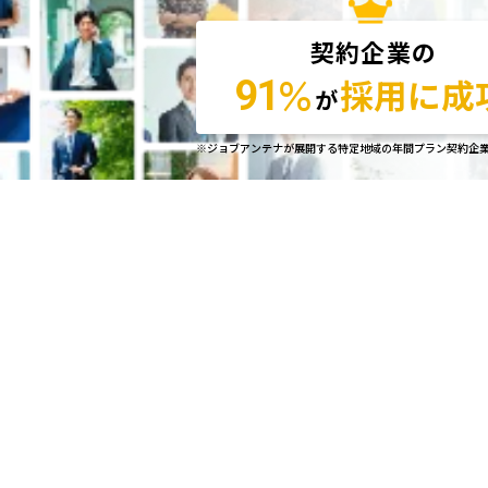
契約企業の
％
採用に成
91
が
※ジョブアンテナが展開する特定地域の年間プラン契約企業にお
豊富な採
資