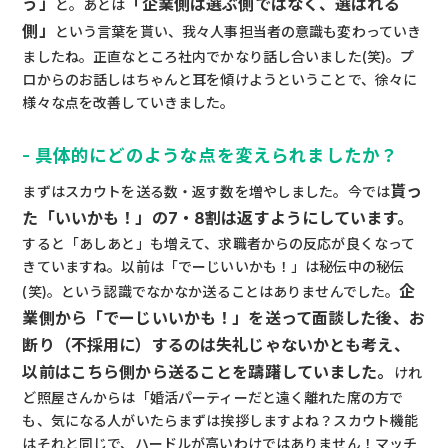
う」
「企業側は選ぶ側ではなく、選ばれる
と。あとは
側」
という言葉を貰い、我々人事担当者の意識も変わっていき
ましたね。正直なところ社内でかなり話し合いました(笑)。プ
ロからのお話しはちゃんと耳を傾けようということで、徐々に
様々な点を改善していきました。
- 具体的にどのような点を変えられましたか？
貰っ
まずはスカウトを送る数・返す数を増やしました。今では
た「いいかも！」の7・8割は返すようにしています。
すると「あしあと」も増えて、求職者からの反応が良くなって
きていますね。以前は「でーじいいかも！」は秘伝中の秘伝
企
(笑)。という認識でなかなか送ることはありませんでした。
業側から「でーじいいかも！」を送って面談した後、お
断り（不採用に）するのは失礼じゃないかとも考え、
以前はこちら側から送ることを躊躇していました。
けれ
ど照屋さんからは「婚活パーティーだと遠く離れた席の方で
も、気になる人がいたらまずは挨拶しますよね？スカウト機能
はそれと同じで、ハードルが高いわけではありません！マッチ