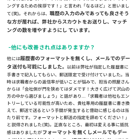
ングするための挨拶です！」と言われ「なるほど」と思いまし
職歴の入力のみであっても良さそう
て(笑)。それからは、
な方が居れば、弊社からスカウトをお送りし、マッチ
ングの数を増やすようにし ています。
-他にも改善され点はありますか？
履歴書のフォーマットを無くし、メールでのデー
他には
タ送付も可能にしました。
以前は弊社が指定した履歴書に
手書きで記入してもらい、郵送限定で受け付けていました。当
時は求職者からの返信率が低いことが悩みで、担当の照屋さん
からは「会社側が門を狭めてはダメです！大きく広げて沢山の
方の中から選びましょう」と話があり…「求職者は他社もエン
トリーしている可能性が高いため、貴社専用の履歴書に書き換
えて、郵送で送るという手間が発生すると億劫に感じるのは当
たり前です。フォーマットと郵送の指定を辞めてください！」
と説得されました(笑)。正直なところ、最初は変える事に抵抗
フォーマットを無くしメールでもデー
感はありましたが